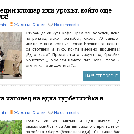
 един клошар или урокът, който още
ли!
min
Животът
,
Статии
No comments
Отивам да си купя кафе. Пред мен човечец, леко
потрепващ, леко прегърбен, около 70-годишен
или поне на толкова изглежда. Изсипва от шепата
си стотинки и тихо, почти виновно прошепва:
„Едно кафе.” Продавачката изсумтява, броейки
монетите: „По-жълти нямате ли? Освен това 2
стотинки не ви достигат.”...
НАУЧЕТЕ ПОВЕЧЕ
а изповед на една гурбетчийка в
min
Животът
,
Статии
No comments
Тръгнах си от Англия и цял живот ще
съжалявамЛетях за Англия заедно с приятеля си
за работа в Ферма(бране на ягоди)… От начало бях