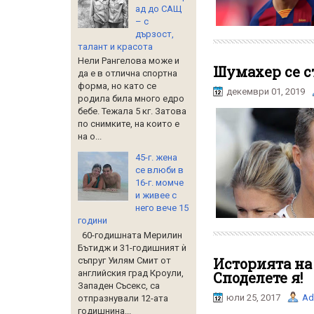
ад до САЩ
– с
дързост,
талант и красота
Нели Рангелова може и
Шумахер се с
да е в отлична спортна
форма, но като се
декември 01, 2019
родила била много едро
бебе. Тежала 5 кг. Затова
по снимките, на които е
на о...
45-г. жена
се влюби в
16-г. момче
и живее с
него вече 15
години
60-годишната Мерилин
Бътидж и 31-годишният ѝ
Историята на
съпруг Уилям Смит от
английския град Кроули,
Споделете я!
Западен Съсекс, са
юли 25, 2017
Ad
отпразнували 12-ата
годишнина...