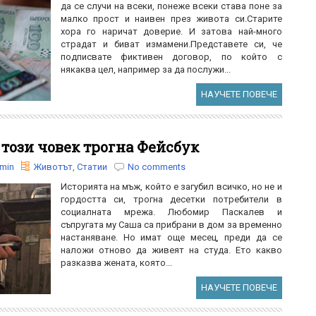
да се случи на всеки, понеже всеки става поне за
малко прост и наивен през живота си.Старите
хора го наричат доверие. И затова най-много
страдат и биват измамени.Представете си, че
подписвате фиктивен договор, по който с
някаква цел, например за да послужи...
НАУЧЕТЕ ПОВЕЧЕ
 този човек трогна Фейсбук
min
Животът
,
Статии
No comments
Историята на мъж, който е загубил всичко, но не и
гордостта си, трогна десетки потребители в
социалната мрежа. Любомир Паскалев и
съпругата му Саша са прибрани в дом за временно
настаняване. Но имат още месец, преди да се
наложи отново да живеят на студа. Ето какво
разказва жената, която...
НАУЧЕТЕ ПОВЕЧЕ