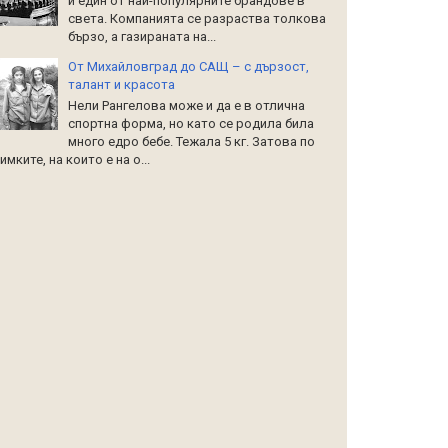
и един от най-популярните брандове в
света. Компанията се разраства толкова
бързо, а газираната на...
От Михайловград до САЩ – с дързост,
талант и красота
Нели Рангелова може и да е в отлична
спортна форма, но като се родила била
много едро бебе. Тежала 5 кг. Затова по
имките, на които е на о...