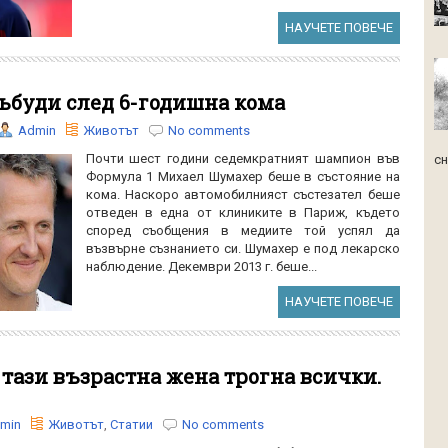
НАУЧЕТЕ ПОВЕЧЕ
ъбуди след 6-годишна кома
Admin
Животът
No comments
Почти шест години седемкратният шампион във
сн
Формула 1 Михаел Шумахер беше в състояние на
кома. Наскоро автомобилнияст състезател беше
отведен в една от клиниките в Париж, където
според съобщения в медиите той успял да
възвърне съзнанието си. Шумахер е под лекарско
наблюдение. Декември 2013 г. беше...
НАУЧЕТЕ ПОВЕЧЕ
 тази възрастна жена трогна всички.
min
Животът
,
Статии
No comments