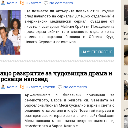
Admin
Животът
No comments
Ще познаете ли актьорите повече от 20 години
след началото на сериала? „Спешно отделение“ е
американски медицински сериал, създаден от
писателя сценарист Майкъл Крайтън. Продукцията
проследява събитията в спешното отделение на
Ге
измислена окръжна болница в Община Куук,
ва
Чикаго. Сериалът се излъчва...
НАУЧЕТЕ ПОВЕЧЕ
ащо разкритие за чудовищна драма и
ос
ърсваща изповед
Admin
Животът
,
Статии
No comments
Аржентинецът с болезнени признания за
семейството, Барса и живота си. Звездата на
Барселона Лионел Меси буквално взриви света с
ди
решението да остане в клуба. Това той направи в
разтърсващо интервю за испанския сайт Goal.com
Меси разказа много лични неща за живота си,
семейството и Барса. Какво е...