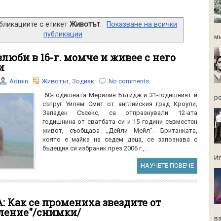
убликациите с етикет
Животът
.
Показване на всички
публикации
мн
 влюби в 16-г. момче и живее с него
ни
Admin
Животът
,
Зодиак
No comments
60-годишната Мерилин Бътидж и 31-годишният ѝ
ро
съпруг Уилям Смит от английския град Кроули,
Западен Съсекс, са отпразнували 12-ата
годишнина от сватбата си и 15 години съвместен
живот, съобщава „Дейли Мейл“. Британката,
която е майка на седем деца, се запознава с
бъдещия си избраник през 2006 г.,...
Иг
НАУЧЕТЕ ПОВЕЧЕ
: Как се промениха звездите от
ление"/снимки/
вз