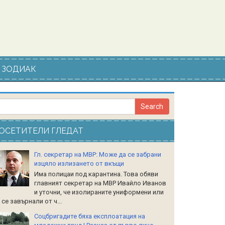
ЗОДИАК
ОСЕТИТЕЛИ ГЛЕДАТ
Гл. секретар на МВР: Може да се забрани
изцяло излизането от вкъщи
Има полицаи под карантина. Това обяви
главният секретар на МВР Ивайло Иванов
и уточни, че изолираните униформени или
 се завърнали от ч...
Соцбригадите бяха експлоатация на