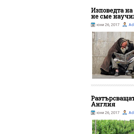
Изповедта на
не сме научи
юни 26, 2017
Ad
Разтърсващат
Англия
юни 26, 2017
Ad