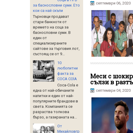
септември 06, 2020
за баснословни суми. Ето
кои са най скъпи
Търновци продават
стари банкноти от
времето на соца за
баснословни суми. В
един от
специализираните
сайтове за търговия лот,
състоящ се от 9...
10
любопитни
факта за
Меси с шокир
COCA COlA
сълзи в разт
Coca-Cola е
септември 04, 2020
една от най-обичаните
напитки и един от най-
популярните брандове в
света. Компанията се
разраства толкова
бързо, а газираната на...
От
Михайловгр