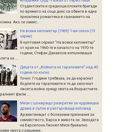
младежки труд ! Разказ от първо лице
Студентските и средношколските бригади
по времето на соца днес са обвити в една
пресилена романтика в съзнанието на
озина. Ако се замис...
На всеки километър (1969) 1-ви сезон (13
серии)
В култовия сериал "На всеки километър"
от края на 1960-те и началото на 1970-те
години, Стефан Данаилов изпълняваше
лята на ...
Децата от „Войната на таралежите“ над-40
години по-късно
Точно 7 години трябваха, за да израснат
бодлите на таралежите и те да започнат
своята война срещу света на Възрастните.
ралният филм ...
Меси с шокиращо разкритие за чудовищна
драма и сълзи в разтърсваща изповед
Аржентинецът с болезнени признания за
семейството, Барса и живота си. Звездата
на Барселона Лионел Меси буквално
риви света с решение...