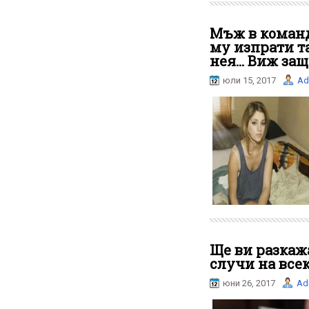
Мъж в команд
му изпрати та
нея… Виж защ
юли 15, 2017
Ad
Ще ви разкажа
случи на все
юни 26, 2017
Ad