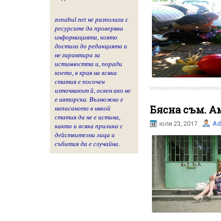
zonabul.net не разполага с
ресурсите да проверява
информацията, която
достига до редакцията и
не гарантира за
истинността и, поради
което, в края на всяка
статия е посочен
източникът й, освен ако не
е авторска. Възможно е
Бясна съм. Aм
написаното в някой
статия да не е истина,
юли 23, 2017
Ad
както и всяка прилика с
действителни лица и
събития да е случайна.