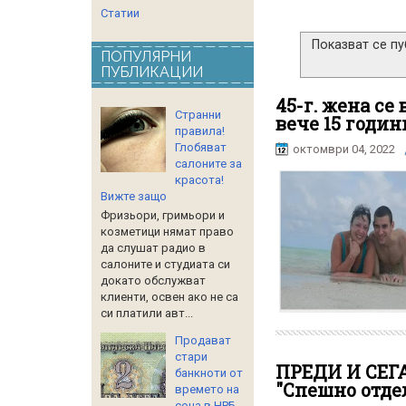
Статии
Показват се п
ПОПУЛЯРНИ
ПУБЛИКАЦИИ
45-г. жена се
Странни
вече 15 годи
правила!
Глобяват
октомври 04, 2022
салоните за
красота!
Вижте защо
Фризьори, гримьори и
козметици нямат право
да слушат радио в
салоните и студиата си
докато обслужват
клиенти, освен ако не са
си платили авт...
Продават
стари
ПРЕДИ И СЕГА
банкноти от
"Спешно отде
времето на
соца в НРБ