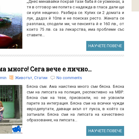
„Днес минавайки покрай тази баба й се усмихнах, а
тя в отговор ме попита с надежда в гласа дали ще
си купя нещичко. Разбира се. Купих си 2 домата и
лук, дадох й 10лв и не поисках ресто. Жената се
разплака, сподели ми, че пенсията й е 160 лв., от
които 75 лв. са за лекарства, има проблеми със
ставите...
НАУЧЕТЕ ПОВЕЧЕ
а много! Сега вече е лично...
min
Животът
,
Статии
No comments
Бясна съм. Ама наистина много съм бясна. Бясна
съм на липсата на полиция, респективно на МВР.
Бясна съм на тези, присвоили, но не усвоили
парите за интеграция. Бясна съм на всички чужди
евродепутати, даващи акъл от лукса, в който са
затънали. Бясна съм на липсата на качествено
образование, на липсата...
НАУЧЕТЕ ПОВЕЧЕ