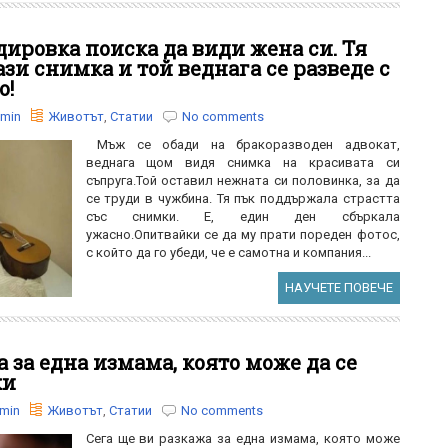
ировка поиска да види жена си. Тя
зи снимка и той веднага се разведе с
о!
min
Животът
,
Статии
No comments
Мъж се обади на бракоразводен адвокат,
веднага щом видя снимка на красивата си
съпруга.Той оставил нежната си половинка, за да
се труди в чужбина. Тя пък поддържала страстта
със снимки. Е, един ден сбъркала
ужасно.Опитвайки се да му прати пореден фотос,
с който да го убеди, че е самотна и компания...
НАУЧЕТЕ ПОВЕЧЕ
 за една измама, която може да се
ки
min
Животът
,
Статии
No comments
Сега ще ви разкажа за една измама, която може