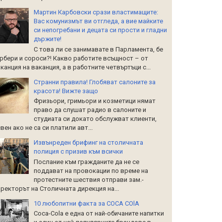
Мартин Карбовски срази властимащите:
Вас комунизмът ви отгледа, а вие майките
си непогребани и децата си прости и гладни
държите!
С това ли се занимавате в Парламента, бе
рбери и сороси?! Какво работите всъщност – от
канция на ваканция, а в работните четвъртъци с...
Странни правила! Глобяват салоните за
красота! Вижте защо
Фризьори, гримьори и козметици нямат
право да слушат радио в салоните и
студиата си докато обслужват клиенти,
вен ако не са си платили авт...
Извънреден брифинг на столичната
полиция с призив към всички
Послание към гражданите да не се
поддават на провокации по време на
протестните шествия отправи зам.-
ректорът на Столичната дирекция на...
10 любопитни факта за COCA COlA
Coca-Cola е една от най-обичаните напитки