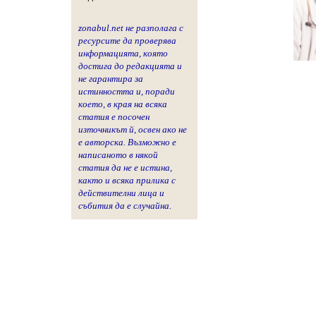
zonabul.net не разполага с
ресурсите да проверява
информацията, която
достига до редакцията и
не гарантира за
истинността и, поради
което, в края на всяка
статия е посочен
източникът й, освен ако не
е авторска. Възможно е
написаното в някой
статия да не е истина,
както и всяка прилика с
действителни лица и
събития да е случайна.