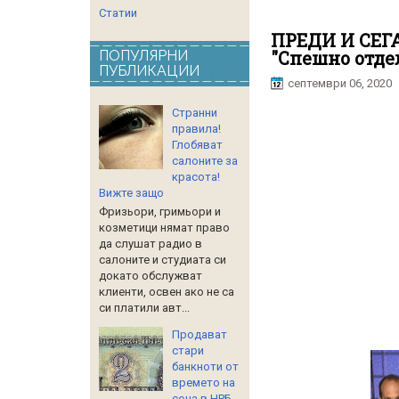
Статии
ПРЕДИ И СЕГА
"Спешно отде
ПОПУЛЯРНИ
ПУБЛИКАЦИИ
септември 06, 2020
Странни
правила!
Глобяват
салоните за
красота!
Вижте защо
Фризьори, гримьори и
козметици нямат право
да слушат радио в
салоните и студиата си
докато обслужват
клиенти, освен ако не са
си платили авт...
Продават
стари
банкноти от
времето на
соца в НРБ