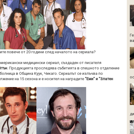
Ге
ва
ите повече от 20 години след началото на сериала?
американски медицински сериал, създаден от писателя
йтън
. Продукцията проследява събитията в спешното отделение
болница в Община Куук, Чикаго. Сериалът се излъчва по
ос
лжение на 15 сезона и е носител на наградите
"Еми" и "Златен
ди