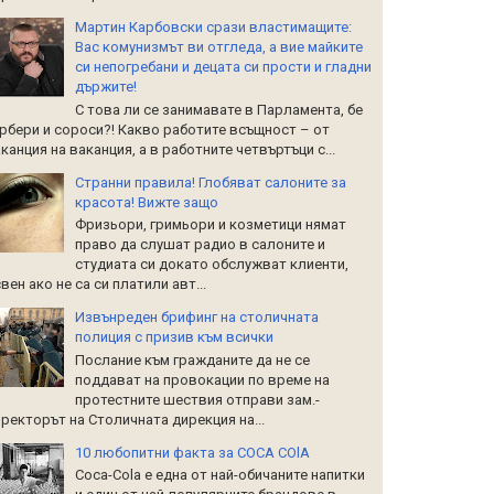
Мартин Карбовски срази властимащите:
Вас комунизмът ви отгледа, а вие майките
си непогребани и децата си прости и гладни
държите!
С това ли се занимавате в Парламента, бе
рбери и сороси?! Какво работите всъщност – от
канция на ваканция, а в работните четвъртъци с...
Странни правила! Глобяват салоните за
красота! Вижте защо
Фризьори, гримьори и козметици нямат
право да слушат радио в салоните и
студиата си докато обслужват клиенти,
вен ако не са си платили авт...
Извънреден брифинг на столичната
полиция с призив към всички
Послание към гражданите да не се
поддават на провокации по време на
протестните шествия отправи зам.-
ректорът на Столичната дирекция на...
10 любопитни факта за COCA COlA
Coca-Cola е една от най-обичаните напитки