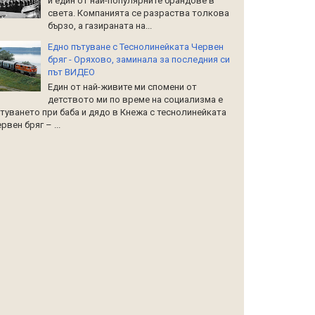
и един от най-популярните брандове в
света. Компанията се разраства толкова
бързо, а газираната на...
Едно пътуване с Теснолинейката Червен
бряг - Оряхово, заминала за последния си
път ВИДЕО
Един от най-живите ми спомени от
детството ми по време на социализма е
туването при баба и дядо в Кнежа с теснолинейката
рвен бряг – ...