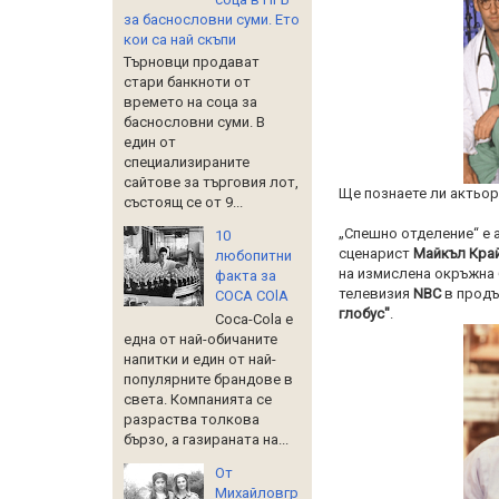
за баснословни суми. Ето
кои са най скъпи
Търновци продават
стари банкноти от
времето на соца за
баснословни суми. В
един от
специализираните
сайтове за търговия лот,
Ще познаете ли актьор
състоящ се от 9...
„Спешно отделение“ е 
10
сценарист
Майкъл Кра
любопитни
на измислена окръжна 
факта за
телевизия
NBC
в продъ
COCA COlA
глобус"
.
Coca-Cola е
една от най-обичаните
напитки и един от най-
популярните брандове в
света. Компанията се
разраства толкова
бързо, а газираната на...
От
Михайловгр