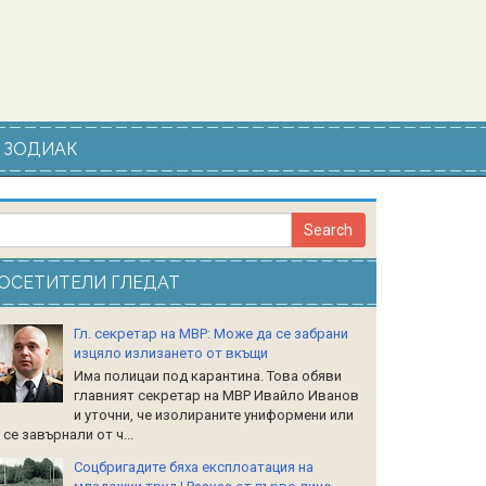
ЗОДИАК
ОСЕТИТЕЛИ ГЛЕДАТ
Гл. секретар на МВР: Може да се забрани
изцяло излизането от вкъщи
Има полицаи под карантина. Това обяви
главният секретар на МВР Ивайло Иванов
и уточни, че изолираните униформени или
 се завърнали от ч...
Соцбригадите бяха експлоатация на