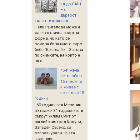
ад до САЩ
– с
дързост,
талант и красота
Нели Рангелова може и
да е в отлична спортна
форма, но като се
родила била много едро
бебе. Тежала 5 кг. Затова
по снимките, на които е
на о...
45-г. жена
се влюби в
16-г. момче
и живее с
него вече 15
години
60-годишната Мерилин
Бътидж и 31-годишният ѝ
съпруг Уилям Смит от
английския град Кроули,
Западен Съсекс, са
отпразнували 12-ата
годишнина...