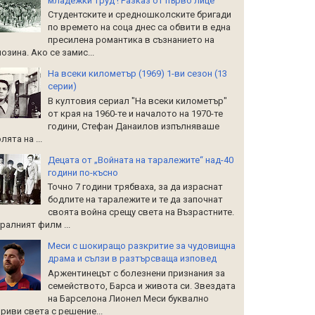
младежки труд ! Разказ от първо лице
Студентските и средношколските бригади
по времето на соца днес са обвити в една
пресилена романтика в съзнанието на
озина. Ако се замис...
На всеки километър (1969) 1-ви сезон (13
серии)
В култовия сериал "На всеки километър"
от края на 1960-те и началото на 1970-те
години, Стефан Данаилов изпълняваше
лята на ...
Децата от „Войната на таралежите“ над-40
години по-късно
Точно 7 години трябваха, за да израснат
бодлите на таралежите и те да започнат
своята война срещу света на Възрастните.
ралният филм ...
Меси с шокиращо разкритие за чудовищна
драма и сълзи в разтърсваща изповед
Аржентинецът с болезнени признания за
семейството, Барса и живота си. Звездата
на Барселона Лионел Меси буквално
риви света с решение...