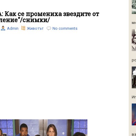
: Как се промениха звездите от
ление"/снимки/
мн
Admin
Животът
No comments
ро
Иг
вз