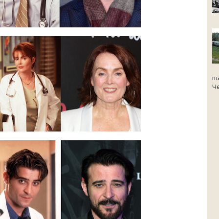
пъ
Че