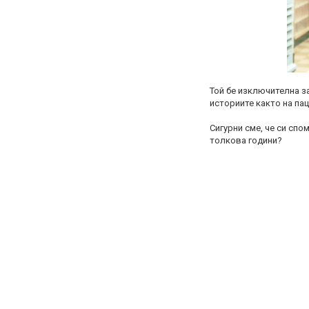
Той бе изключителна з
историите както на пац
Сигурни сме, че си спо
толкова години?