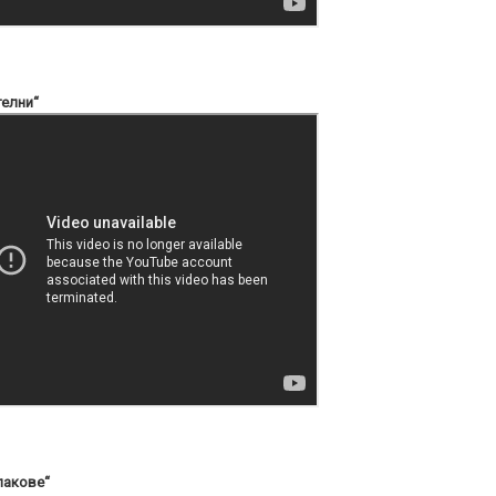
телни“
лакове“