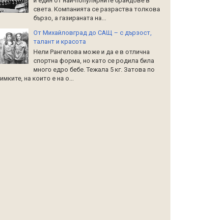
и един от най-популярните брандове в
света. Компанията се разраства толкова
бързо, а газираната на...
От Михайловград до САЩ – с дързост,
талант и красота
Нели Рангелова може и да е в отлична
спортна форма, но като се родила била
много едро бебе. Тежала 5 кг. Затова по
имките, на които е на о...