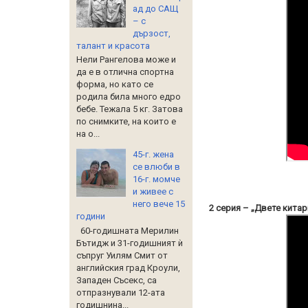
ад до САЩ
– с
дързост,
талант и красота
Нели Рангелова може и
да е в отлична спортна
форма, но като се
родила била много едро
бебе. Тежала 5 кг. Затова
по снимките, на които е
на о...
45-г. жена
се влюби в
16-г. момче
и живее с
него вече 15
2 серия – „Двете кита
години
60-годишната Мерилин
Бътидж и 31-годишният ѝ
съпруг Уилям Смит от
английския град Кроули,
Западен Съсекс, са
отпразнували 12-ата
годишнина...