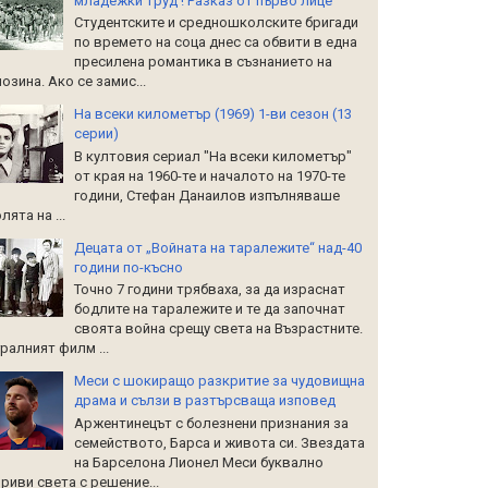
младежки труд ! Разказ от първо лице
Студентските и средношколските бригади
по времето на соца днес са обвити в една
пресилена романтика в съзнанието на
озина. Ако се замис...
На всеки километър (1969) 1-ви сезон (13
серии)
В култовия сериал "На всеки километър"
от края на 1960-те и началото на 1970-те
години, Стефан Данаилов изпълняваше
лята на ...
Децата от „Войната на таралежите“ над-40
години по-късно
Точно 7 години трябваха, за да израснат
бодлите на таралежите и те да започнат
своята война срещу света на Възрастните.
ралният филм ...
Меси с шокиращо разкритие за чудовищна
драма и сълзи в разтърсваща изповед
Аржентинецът с болезнени признания за
семейството, Барса и живота си. Звездата
на Барселона Лионел Меси буквално
риви света с решение...