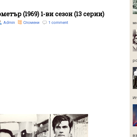
метър (1969) 1-ви сезон (13 серии)
Admin
Спомени
1 comment
мн
ро
Иг
вз