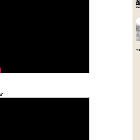
сн
ри“