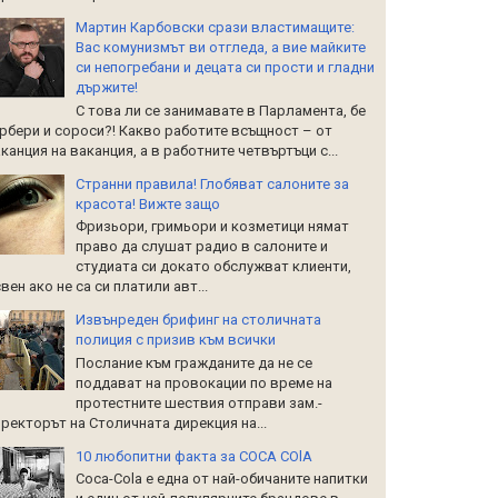
Мартин Карбовски срази властимащите:
Вас комунизмът ви отгледа, а вие майките
си непогребани и децата си прости и гладни
държите!
С това ли се занимавате в Парламента, бе
рбери и сороси?! Какво работите всъщност – от
канция на ваканция, а в работните четвъртъци с...
Странни правила! Глобяват салоните за
красота! Вижте защо
Фризьори, гримьори и козметици нямат
право да слушат радио в салоните и
студиата си докато обслужват клиенти,
вен ако не са си платили авт...
Извънреден брифинг на столичната
полиция с призив към всички
Послание към гражданите да не се
поддават на провокации по време на
протестните шествия отправи зам.-
ректорът на Столичната дирекция на...
10 любопитни факта за COCA COlA
Coca-Cola е една от най-обичаните напитки