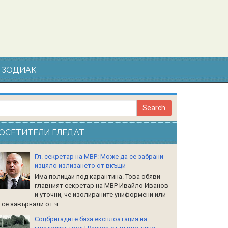
ЗОДИАК
ОСЕТИТЕЛИ ГЛЕДАТ
Гл. секретар на МВР: Може да се забрани
изцяло излизането от вкъщи
Има полицаи под карантина. Това обяви
главният секретар на МВР Ивайло Иванов
и уточни, че изолираните униформени или
 се завърнали от ч...
Соцбригадите бяха експлоатация на