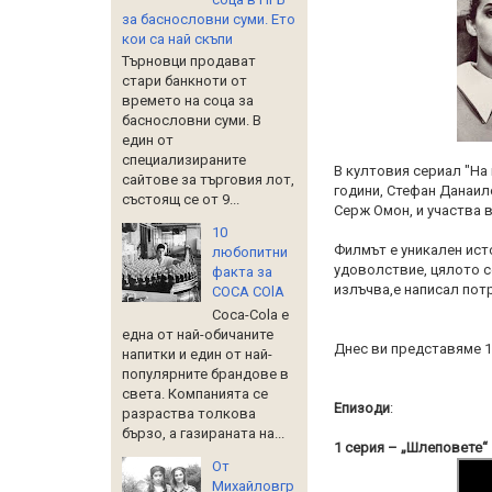
за баснословни суми. Ето
кои са най скъпи
Търновци продават
стари банкноти от
времето на соца за
баснословни суми. В
един от
специализираните
В култовия сериал "На 
сайтове за търговия лот,
години, Стефан Данаил
състоящ се от 9...
Серж Омон, и участва в
10
Филмът е уникален исто
любопитни
удоволствие, цялото с
факта за
излъчва,е написал пот
COCA COlA
Coca-Cola е
една от най-обичаните
Днес ви представяме 1
напитки и един от най-
популярните брандове в
света. Компанията се
Епизоди
:
разраства толкова
бързо, а газираната на...
1 серия – „Шлеповете“
От
Михайловгр