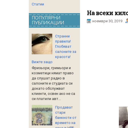
Статии
На всеки кило
ПОПУЛЯРНИ
ноември 30, 2019
ПУБЛИКАЦИИ
Странни
правила!
Глобяват
салоните за
красота!
Вижте защо
Фризьори, гримьори и
козметици нямат право
да слушат радио в
салоните и студиата си
докато обслужват
клиенти, освен ако не са
си платили авт...
Продават
стари
банкноти от
времето на
соца в НРБ