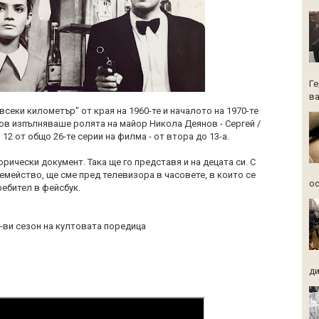
Ге
ва
всеки километър" от края на 1960-те и началото на 1970-те
ов изпълняваше ролята на майор Никола Деянов - Сергей /
 12 от общо 26-те серии на филма - от втора до 13-а.
рически документ. Така ще го представя и на децата си. С
емейство, ще сме пред телевизора в часовете, в които се
ос
ребител в фейсбук.
-ви сезон на култовата поредица
ди