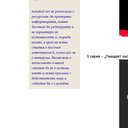
zonabul.net не разполага с
ресурсите да проверява
информацията, която
достига до редакцията и
не гарантира за
истинността и, поради
което, в края на всяка
статия е посочен
източникът й, освен ако не
3 серия – „Пеещият ча
е авторска. Възможно е
написаното в някой
статия да не е истина,
както и всяка прилика с
действителни лица и
събития да е случайна.