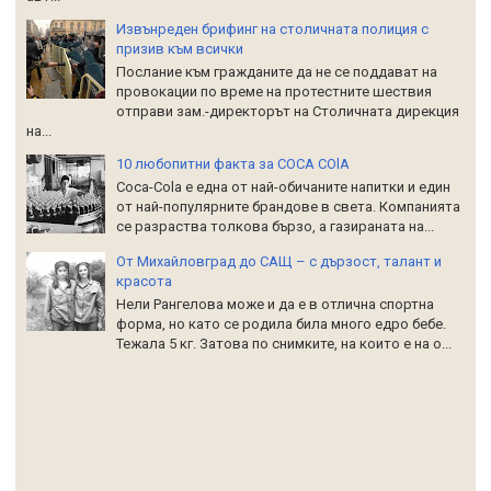
Извънреден брифинг на столичната полиция с
призив към всички
Послание към гражданите да не се поддават на
провокации по време на протестните шествия
отправи зам.-директорът на Столичната дирекция
на...
10 любопитни факта за COCA COlA
Coca-Cola е една от най-обичаните напитки и един
от най-популярните брандове в света. Компанията
се разраства толкова бързо, а газираната на...
От Михайловград до САЩ – с дързост, талант и
красота
Нели Рангелова може и да е в отлична спортна
форма, но като се родила била много едро бебе.
Тежала 5 кг. Затова по снимките, на които е на о...