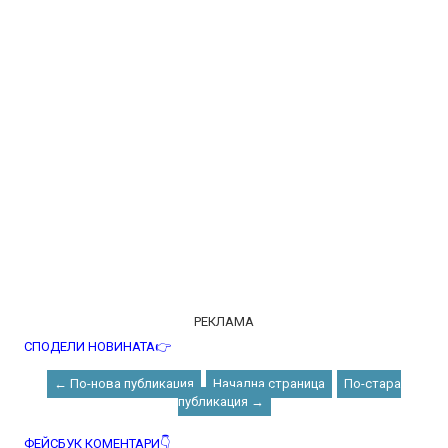
РЕКЛАМА
СПОДЕЛИ НОВИНАТА👉
← По-нова публикация
Начална страница
По-стара
публикация →
ФЕЙСБУК КОМЕНТАРИ👇