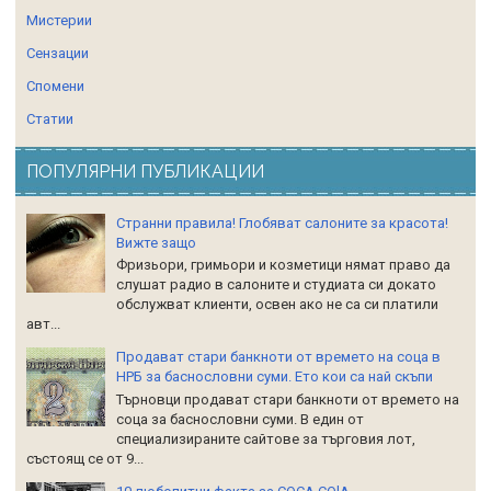
Мистерии
Сензации
Спомени
Статии
ПОПУЛЯРНИ ПУБЛИКАЦИИ
Странни правила! Глобяват салоните за красота!
Вижте защо
Фризьори, гримьори и козметици нямат право да
слушат радио в салоните и студиата си докато
обслужват клиенти, освен ако не са си платили
авт...
Продават стари банкноти от времето на соца в
НРБ за баснословни суми. Ето кои са най скъпи
Търновци продават стари банкноти от времето на
соца за баснословни суми. В един от
специализираните сайтове за търговия лот,
състоящ се от 9...