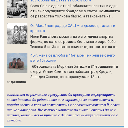
10 любопитни факта за COCA COlA
Coca-Cola е една от най-обичаните напитки и един
от най-популярните брандове в света. Компанията
се разраства толкова бързо, а газираната на...
От Михайловград до САЩ – с дързост, талант и
красота
Нели Рангелова може и да е в отлична спортна
форма, но като се родила била много едро бебе.
Тежала 5 кг. Затова по снимките, на които е на о...
45-г. жена се влюби в 16-г. момче и живее с него
вече 15 години
60-годишната Мерилин Бътидж и 31-годишният ѝ
съпруг Уилям Смит от английския град Кроули,
Западен Съсекс, са отпразнували 12-ата
годишнина...
zonabul.net не разполага с ресурсите да проверява информацията,
която достига до редакцията и не гарантира за истинността и,
поради което, в края на всяка статия е посочен източникът й, освен
ако не е авторска. Възможно е написаното в някой статия да не е
истина, както и всяка прилика с действителни лица и събития да е
случайна.