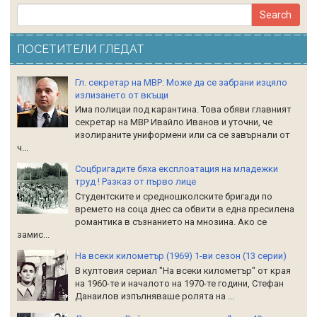
ПОСЕТИТЕЛИ ГЛЕДАТ
Гл. секретар на МВР: Може да се забрани изцяло
излизането от вкъщи
Има полицаи под карантина. Това обяви главният
секретар на МВР Ивайло Иванов и уточни, че
изолираните униформени или са се завърнали от
ч...
Соцбригадите бяха експлоатация на младежки
труд ! Разказ от първо лице
Студентските и средношколските бригади по
времето на соца днес са обвити в една пресилена
романтика в съзнанието на мнозина. Ако се
замис...
На всеки километър (1969) 1-ви сезон (13 серии)
В култовия сериал "На всеки километър" от края
на 1960-те и началото на 1970-те години, Стефан
Данаилов изпълняваше ролята на ...