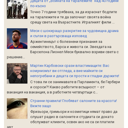
Децата от „Войната на таралежите“ над-40 години
по-късно
Точно 7 години трябваха, за да израснат бодлите
на таралежите и те да започнат своята война
срещу света на Възрастните. Игралният филм ...
Меси с шокиращо разкритие за чудовищна драма
и сълзи в разтърсваща изповед
Аржентинецът с болезнени признания за
семейството, Барса и живота си. Звездата на
Барселона Лионел Меси буквално взриви света с
решение...
Мартин Карбовски срази властимащите: Вас
комунизмът ви отгледа, а вие майките си
непогребани и децата си прости и гладни държите!
С това ли се занимавате в Парламента, бе Гербери
и сороси?! Какво работите всъщност – от
ваканция на ваканция, а в работните четвъртъци с...
Странни правила! Глобяват салоните за красота!
Вижте защо
Фризьори, гримьори и козметици нямат право да
слушат радио в салоните и студиата си докато
обслужват клиенти, освен ако не са си платили
авт...