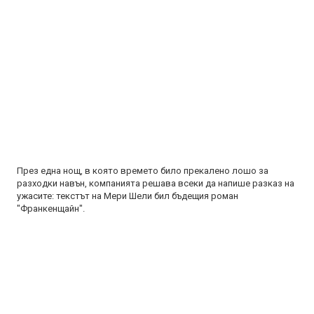
През една нощ, в която времето било прекалено лошо за
разходки навън, компанията решава всеки да напише разказ на
ужасите: текстът на Мери Шели бил бъдещия роман
"Франкенщайн".