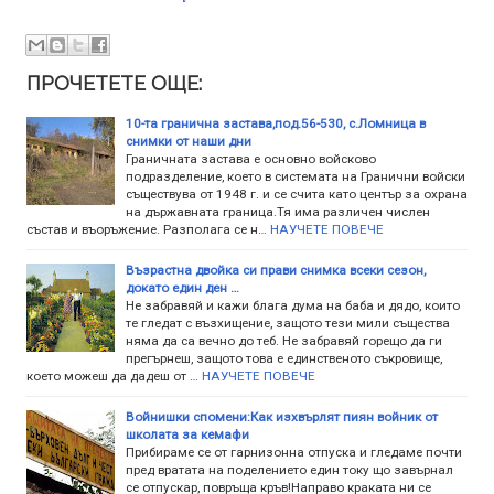
ПРОЧЕТЕТЕ ОЩЕ:
10-та гранична застава,под.56-530, с.Ломница в
снимки от наши дни
Граничната застава е основно войсково
подразделение, което в системата на Гранични войски
съществува от 1948 г. и се счита като център за охрана
на държавната граница.Тя има различен числен
състав и въоръжение. Разполага се н…
НАУЧЕТЕ ПОВЕЧЕ
Възрастна двойка си прави снимка всеки сезон,
докато един ден …
Не забравяй и кажи блага дума на баба и дядо, които
те гледат с възхищение, защото тези мили същества
няма да са вечно до теб. Не забравяй горещо да ги
прегърнеш, защото това е единственото съкровище,
което можеш да дадеш от …
НАУЧЕТЕ ПОВЕЧЕ
Войнишки спомени:Как изхвърлят пиян войник от
школата за кемафи
Прибираме се от гарнизонна отпуска и гледаме почти
пред вратата на поделението един току що завърнал
се отпускар, повръща кръв!Направо краката ни се