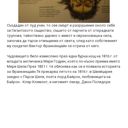
Създаден от луд учен, то сее смърт и разрушение около себе
си.Гигантското същество, съшито от парчета от откраднати
трупове, тайнствено дарено с живот и свръхчовешка сила,
започва да търси отмъщение от света, след като собственият
му създател Виктор Франкенщайн се отрича от него.
Чудовището било измислено през една бурна нощ на 1816 г. от
младата англичанка Мери Годуин, която по-късно приема името
Мери Шели.През 1831 г. тя обяснява как се е появила историята
за Франкенщайн.Тя прекарва лятото на 1816 г. в Швейцария
заедно с Пърси Шели, поета лорд Байрон, любовницата на
Байрон - Клер Клемонт, и неговият лекар, Джон Полидори.