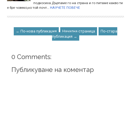
подкосиха.Дърпаме го на страна и го питаме какво ти
е бре човеко,но той почт…
НАУЧЕТЕ ПОВЕЧЕ
← По-нова публикация
Начална страница
По-стара
публикация →
0 Comments:
Публикуване на коментар