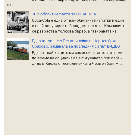
на...
10 любопитни факта за COCA COlA
Coca-Cola е една от най-обичаните напитки и един
от най-популярните брандове в света. Компанията
се разраства толкова бързо, а газираната на...
Едно пътуване с Теснолинейката Червен бряг -
Оряхово, заминала за последния си път ВИДЕО
Един от най-живите ми спомени от детството ми
по време на социализма е пътуването при баба и
дядо в Кнежа с теснолинейката Червен бряг – ...