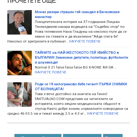
ПРОЧЕТЕТЕ ОЩЕ:
Монах разкри страшен гей скандал в Бачковския
манастир
Покъртителната история на 37-годишния Люцкан
Тенекеджиев накара водещата на "Съдебен спор" по
Нова телевизия Нана Гладуиш на няколко пъти да се
хване за главата и да възкликне "Айде стига бе".
Няколко от зритрелите в публикат…
НАУЧЕТЕ ПОВЕЧЕ
ТАЙНИТЕ на НАЙ-ЖЕСТОКОТО ГЕЙ УБИЙСТВО в
БЪЛГАРИЯ! Замесени депутати, политици, футболисти
и шоузвезди!
Normal 0 21 false false false BG X-NONE AR-SA …
НАУЧЕТЕ ПОВЕЧЕ
Роди се 18 килограмово бебе гигант! ПЪРВИ СНИМКИ
ОТ БОЛНИЦАТА!
Това е вече достойно за книгата на Гинес!
FAKTUALNO.COM представя на читателите си
историята, която хвърли медицинската общност в
ступор.Както добре знаем, нормалните новородени са
средно 46-53.5 см и тежат между 2.5 и 4.3 кг…
НАУЧЕТЕ ПОВЕЧЕ