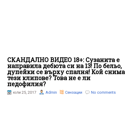
СКАНДАЛНО ВИДЕО 18+: Сузанита е
направила дебюта си на 13! По бельо,
дупейки се върху спалня! Кой снима
тези клипове? Това не е ли
педофилия?
юли 25, 2017
Admin
Сензации
No comments