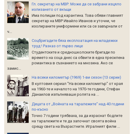
Гл. секретар на МВР: Може да се забрани изцяло
излизането от вкъщи
Има полицаи под карантина. Това обяви главният
секретар на МВР Ивайло Иванов и уточни, че
изолираните униформени или са се завърнали от
ч...
Соцбригадите бяха експлоатация на младежки
труд ! Разказ от първо лице
Студентските и средношколските бригади по
времето на соца днес са обвити в една пресилена
романтика в съзнанието на мнозина. Ако се
замис...
На всеки километър (1969) 1-ви сезон (13 серии)
В култовия сериал "На всеки километър" от края
на 1960-те и началото на 1970-те години, Стефан
Данаилов изпълняваше ролята на ...
Децата от „Войната на таралежите“ над-40 години
по-късно
Точно 7 години трябваха, за да израснат бодлите
на таралежите и те да започнат своята война
срещу света на Възрастните. Игралният филм ...