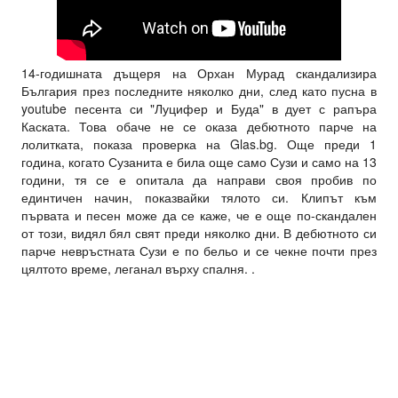
14-годишната дъщеря на Орхан Мурад скандализира
България през последните няколко дни, след като пусна в
youtube песента си "Луцифер и Буда" в дует с рапъра
Каската. Това обаче не се оказа дебютното парче на
лолитката, показа проверка на Glas.bg. Още преди 1
година, когато Сузанита е била още само Сузи и само на 13
години, тя се е опитала да направи своя пробив по
единтичен начин, показвайки тялото си. Клипът към
първата и песен може да се каже, че е още по-скандален
от този, видял бял свят преди няколко дни. В дебютното си
парче невръстната Сузи е по бельо и се чекне почти през
цялтото време, леганал върху спалня. .