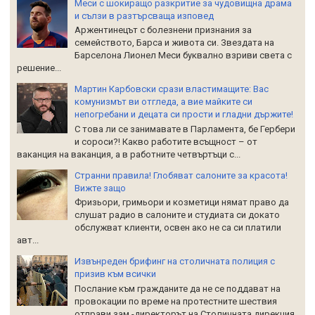
Меси с шокиращо разкритие за чудовищна драма
и сълзи в разтърсваща изповед
Аржентинецът с болезнени признания за
семейството, Барса и живота си. Звездата на
Барселона Лионел Меси буквално взриви света с
решение...
Мартин Карбовски срази властимащите: Вас
комунизмът ви отгледа, а вие майките си
непогребани и децата си прости и гладни държите!
С това ли се занимавате в Парламента, бе Гербери
и сороси?! Какво работите всъщност – от
ваканция на ваканция, а в работните четвъртъци с...
Странни правила! Глобяват салоните за красота!
Вижте защо
Фризьори, гримьори и козметици нямат право да
слушат радио в салоните и студиата си докато
обслужват клиенти, освен ако не са си платили
авт...
Извънреден брифинг на столичната полиция с
призив към всички
Послание към гражданите да не се поддават на
провокации по време на протестните шествия
отправи зам.-директорът на Столичната дирекция