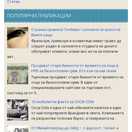
Статии
ПОПУЛЯРНИ ПУБЛИКАЦИИ
Странни правила! Глобяват салоните за красота!
Вижте защо
Фризьори, гримьори и козметици нямат право да
слушат радио в салоните и студиата си докато
обслужват клиенти, освен ако не са си платили
авт...
Продават стари банкноти от времето на соца в
НРБ за баснословни суми. Ето кои са най скъпи
Търновци продават стари банкноти от времето на
соца за баснословни суми. В един от
специализираните сайтове за търговия лот,
състоящ се от 9...
10 любопитни факта за COCA COlA
Coca-Cola е една от най-обичаните напитки и един
от най-популярните брандове в света. Компанията
се разраства толкова бързо, а газираната на...
От Михайловград до САЩ – с дързост, талант и