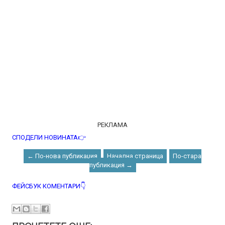
РЕКЛАМА
СПОДЕЛИ НОВИНАТА👉
← По-нова публикация
Начална страница
По-стара
публикация →
ФЕЙСБУК КОМЕНТАРИ👇