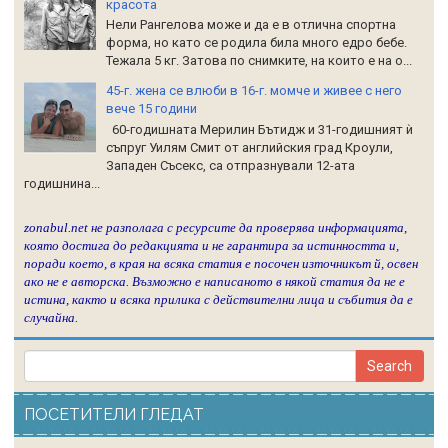
красота
Нели Рангелова може и да е в отлична спортна
форма, но като се родила била много едро бебе.
Тежала 5 кг. Затова по снимките, на които е на о...
45-г. жена се влюби в 16-г. момче и живее с него
вече 15 години
60-годишната Мерилин Бътидж и 31-годишният ѝ
съпруг Уилям Смит от английския град Кроули,
Западен Съсекс, са отпразнували 12-ата
годишнина...
zonabul.net не разполага с ресурсите да проверява информацията,
която достига до редакцията и не гарантира за истинността и,
поради което, в края на всяка статия е посочен източникът й, освен
ако не е авторска. Възможно е написаното в някой статия да не е
истина, както и всяка прилика с действителни лица и събития да е
случайна.
ПОСЕТИТЕЛИ ГЛЕДАТ