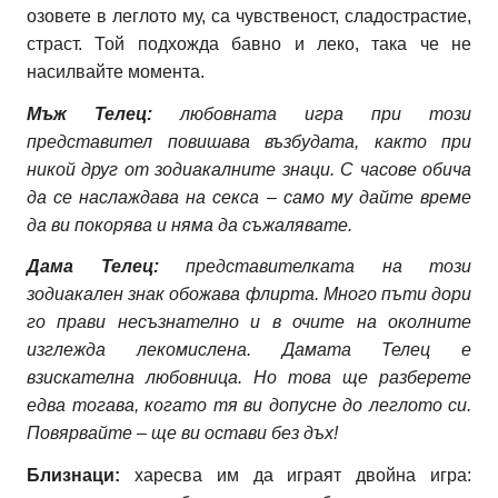
озовете в леглото му, са чувственост, сладострастие,
страст. Той подхожда бавно и леко, така че не
насилвайте момента.
Мъж
Телец:
любовната игра при този
представител повишава възбудата, както при
никой друг от зодиакалните знаци. С часове обича
да се наслаждава на секса – само му дайте време
да ви покорява и няма да съжалявате.
Дама Телец:
представителката на този
зодиакален знак обожава флирта. Много пъти дори
го прави несъзнателно и в очите на околните
изглежда лекомислена. Дамата Телец е
взискателна любовница. Но това ще разберете
едва тогава, когато тя ви допусне до леглото си.
Повярвайте – ще ви остави без дъх!
Близнаци:
харесва им да играят двойна игра: