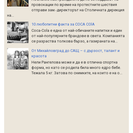
провокации по време на протестните шествия
отправи зам.-директорът на Столичната дирекция
на...
10 любопитни факта за COCA COlA
Coca-Cola е една от най-обичаните напитки и един
от най-популярните брандове в света. Компанията
се разраства толкова бързо, а газираната на...
От Михайловград до САЩ – с дързост, талант и
красота
Нели Рангелова може и да е в отлична спортна
форма, но като се родила била много едро бебе.
Тежала 5 кг. Затова по снимките, на които е на о...