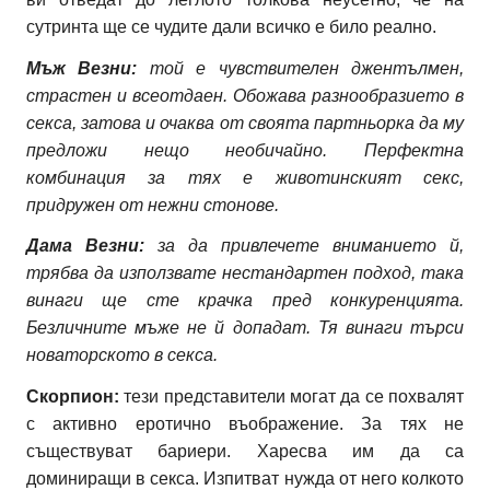
сутринта ще се чудите дали всичко е било реално.
Мъж Везни:
той е чувствителен джентълмен,
страстен и всеотдаен. Обожава разнообразието в
секса, затова и очаква от своята партньорка да му
предложи нещо необичайно. Перфектна
комбинация за тях е животинският секс,
придружен от нежни стонове.
Дама Везни:
за да привлечете вниманието й,
трябва да използвате нестандартен подход, така
винаги ще сте крачка пред конкуренцията.
Безличните мъже не й допадат. Тя винаги търси
новаторското в секса.
Скорпион:
тези представители могат да се похвалят
с активно еротично въображение. За тях не
съществуват бариери. Харесва им да са
доминиращи в секса. Изпитват нужда от него колкото