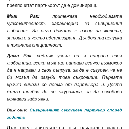
предпочитат партньорът да е доминиращ.
Мъж Рак:
притежава необходимата
чувствителност, характерна за съвършения
любовник. За него дамата е извор на живота,
затова е и често идеализирана. Дълбоката целувка
е тяхната специалност.
Дама Рак:
веднъж успял да я направи своя
любовница, всеки мъж ще направи всичко възможно
да я направи и своя съпруга, за да е сигурен, че не
би могъл да загуби това съкровище. Първата
крачка винаги се поема от партньора й. Доста
дълго трябва да се окуражава, за да освободи
всякакви задръжки.
Виж още:
Съвършеният сексуален партньор според
зодията
Лъв
: представителите на този зодиакален знак са