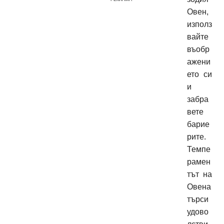
Овен,
използ
вайте
въобр
ажени
ето си
и
забра
вете
барие
рите.
Темпе
рамен
тът на
Овена
търси
удово