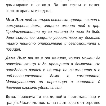
доминиращи в леглото. За тях сексът е важен
колкото храната и водата.
Мъж Лъв
: той си търси истинска царица – силна и
самоуверена дама, защото именно той е цар.
Предпочитанията му са жената до него да бъде
диво същество, защото удоволствие му доставя
тъкмо нейното опитомяване и безпомощната й
позиция.
Дама Лъв:
тя не е от жените, които можеш да
отведеш вкъщи и да превърнеш в домакини. Но
определено винаги е център на вниманието и е
най-ослепителната дама в компанията.
Манипулацията на партньора в спалнята й
доставя огромно удоволствие.
Дева:
привлича ги всеки, който притежава чар и
грация. Чистоплътността на партньора е от огромно