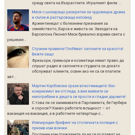
срещу света на Възрастните. Игралният филм ...
Меси с шокиращо разкритие за чудовищна драма
и сълзи в разтърсваща изповед
Аржентинецът с болезнени признания за
семейството, Барса и живота си. Звездата на
Барселона Лионел Меси буквално взриви света с
решение...
Странни правила! Глобяват салоните за красота!
Вижте защо
Фризьори, гримьори и козметици нямат право да
слушат радио в салоните и студиата си докато
обслужват клиенти, освен ако не са си платили
авт...
Мартин Карбовски срази властимащите: Вас
комунизмът ви отгледа, а вие майките си
непогребани и децата си прости и гладни държите!
С това ли се занимавате в Парламента, бе Гербери
и сороси?! Какво работите всъщност – от
ваканция на ваканция, а в работните четвъртъци с...
Извънреден брифинг на столичната полиция с
призив към всички
Послание към гражданите да не се поддават на