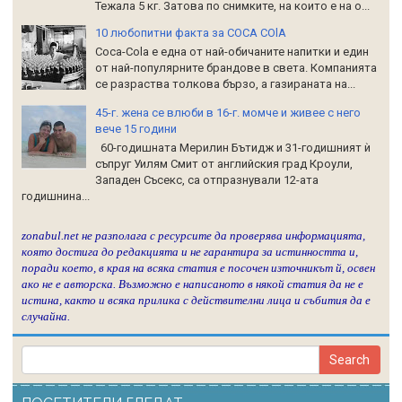
Тежала 5 кг. Затова по снимките, на които е на о...
10 любопитни факта за COCA COlA
Coca-Cola е една от най-обичаните напитки и един
от най-популярните брандове в света. Компанията
се разраства толкова бързо, а газираната на...
45-г. жена се влюби в 16-г. момче и живее с него
вече 15 години
60-годишната Мерилин Бътидж и 31-годишният ѝ
съпруг Уилям Смит от английския град Кроули,
Западен Съсекс, са отпразнували 12-ата
годишнина...
zonabul.net не разполага с ресурсите да проверява информацията,
която достига до редакцията и не гарантира за истинността и,
поради което, в края на всяка статия е посочен източникът й, освен
ако не е авторска. Възможно е написаното в някой статия да не е
истина, както и всяка прилика с действителни лица и събития да е
случайна.