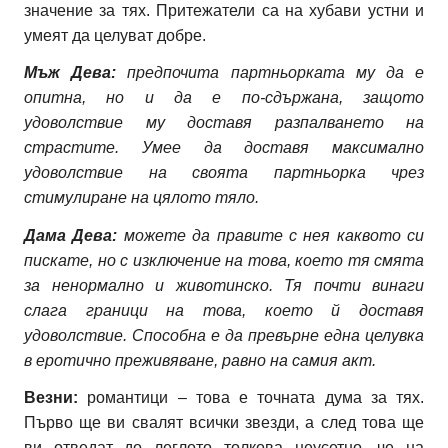
значение за тях. Притежатели са на хубави устни и
умеят да целуват добре.
Мъж Дева:
предпочита партньорката му да е
опитна, но и да е по-сдържана, защото
удоволствие му доставя разпалването на
страстите. Умее да доставя максимално
удоволствие на своята партньорка чрез
стимулиране на цялото тяло.
Дама Дева:
можете да правите с нея каквото си
пискате, но с изключение на това, което тя смята
за ненормално и животинско. Тя почти винаги
слага граници на това, което й доставя
удоволствие. Способна е да превърне една целувка
в еротично преживяване, равно на самия акт.
Везни:
романтици – това е точната дума за тях.
Първо ще ви свалят всички звезди, а след това ще
ви отведат до леглото толкова неусетно, че на