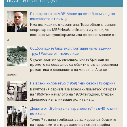
ПОСЕТИТЕЛИ ГЛЕДАТ
Гл. секретар на МВР: Може да се забрани изцяло
излизането от вкъщи
Има полицаи под карантина. Това обяви главният
секретар на МВР Ивайло Иванов и уточни, че
изолираните униформени или са се завърнали от
ч...
Соцбригадите бяха експлоатация на младежки
труд ! Разказ от първо лице
Студентските и средношколските бригади по
времето на соца днес са обвити в една пресилена
романтика в съзнанието на мнозина. Ако се
замис...
На всеки километър (1969) 1-ви сезон (13 серии)
В култовия сериал "На всеки километър" от края
на 1960-те и началото на 1970-те години, Стефан
Данаилов изпълняваше ролята на ...
Децата от „Войната на таралежите“ над-40 години
по-късно
Точно 7 години трябваха, за да израснат бодлите
на таралежите и те да започнат своята война