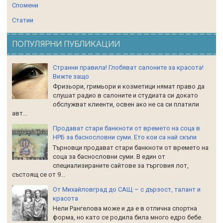
Спомени
Статии
ПОПУЛЯРНИ ПУБЛИКАЦИИ
Странни правила! Глобяват салоните за красота!
Вижте защо
Фризьори, гримьори и козметици нямат право да
слушат радио в салоните и студиата си докато
обслужват клиенти, освен ако не са си платили
авт...
Продават стари банкноти от времето на соца в
НРБ за баснословни суми. Ето кои са най скъпи
Търновци продават стари банкноти от времето на
соца за баснословни суми. В един от
специализираните сайтове за търговия лот,
състоящ се от 9...
От Михайловград до САЩ – с дързост, талант и
красота
Нели Рангелова може и да е в отлична спортна
форма, но като се родила била много едро бебе.