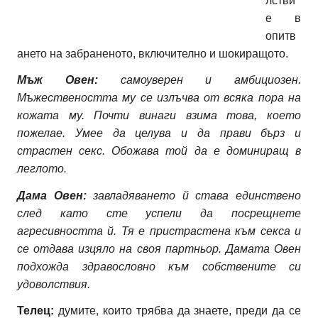
лстви
е в
опитв
ането на забраненото, включително и шокиращото.
Мъж Овен:
самоуверен и амбициозен.
Мъжествеността му се излъчва от всяка пора на
кожата му. Почти винаги взима това, което
пожелае. Умее да целува и да прави бърз и
страстен секс. Обожава той да е доминиращ в
леглото.
Дама Овен:
завладяването й става единствено
след като сте успели да посрещнете
агресивността й. Тя е пристрастена към секса и
се отдава изцяло на своя партньор. Дамата Овен
подхожда здравословно към собствените си
удоволствия.
Телец:
думите, които трябва да знаете, преди да се