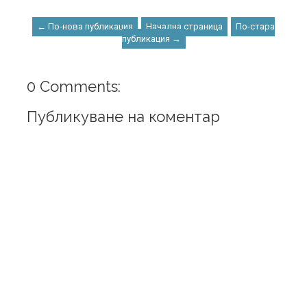
← По-нова публикация
Начална страница
По-стара
публикация →
0 Comments:
Публикуване на коментар