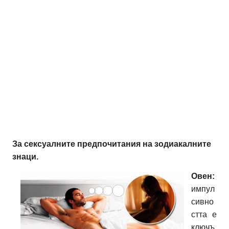
За сексуалните предпочитания на зодиакалните
знаци.
Овен:
импул
сивно
стта е
ключъ