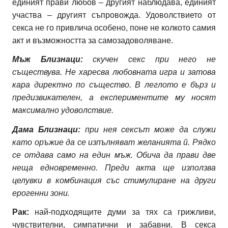
единият прави любов – другият наблюдава, единият
участва – другият съпровожда. Удоволствието от
секса не го привлича особено, поне не колкото самия
акт и възможността за самозадоволяване.
Мъж Близнаци:
скучен секс при него не
съществува. Не харесва любовната игра и затова
кара директно по същество. В леглото е бърз и
предизвикателен, а експериментите му носят
максимално удоволствие.
Дама Близнаци:
при нея сексът може да служи
като оръжие да се изпълняват желанията й. Рядко
се отдава само на един мъж. Обича да прави две
неща едновременно. Преди акта ще използва
целувки в комбинация със стимулиране на други
ерогенни зони.
Рак:
най-подходящите думи за тях са грижливи,
чувствителни, симпатични и забавни. В секса