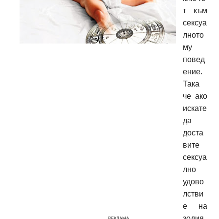
т към
сексуа
лното
му
повед
ение.
Така
че ако
искате
да
доста
вите
сексуа
лно
удово
лстви
е на
зодия
РЕКЛАМА