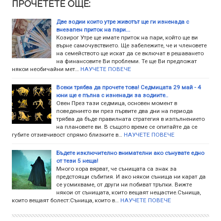
ПРОЧЕТЕТЕ ОЩЕ:
Две зодии които утре животът ще ги изненада с
внезапен приток на пари...
Козирог Утре ще имате приток на пари, който ще ви
върне самочувствието. Ще забележите, че и членовете
на семейството ще искат да се включат в решаването
на финансовите Ви проблеми. Те ще Ви предложат
някои необичайни мет…
НАУЧЕТЕ ПОВЕЧЕ
Всеки трябва да прочете това! Седмицата 29 май - 4
юни ще е пълна с изненади за зодиите..
Овен През тази седмица, основен момент в
поведението ви през първите два дни на периода
трябва да бъде правилната стратегия в изпълнението
на плановете ви. В същото време се опитайте да се
губите отзивчивост спрямо близките в…
НАУЧЕТЕ ПОВЕЧЕ
Бъдете изключително внимателни ако сънувате едно
от тези 5 неща!
Много хора вярват, че сънищата са знак за
предстоящи събития. И ако някои сънища ни карат да
се усмихваме, от други ни побиват тръпки. Вижте
някои от сънищата, които вещаят нещастие.Сънища,
които вещаят болест:Сънища, които в…
НАУЧЕТЕ ПОВЕЧЕ